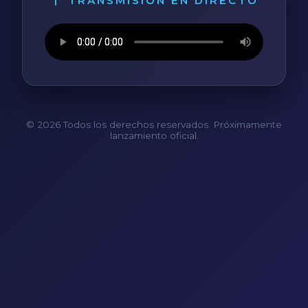
TRANSMISIÓN EN DIRECTO
© 2026 Todos los derechos reservados. Próximamente
lanzamiento oficial.