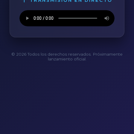
TRANSMISIÓN EN DIRECTO
© 2026 Todos los derechos reservados. Próximamente
lanzamiento oficial.