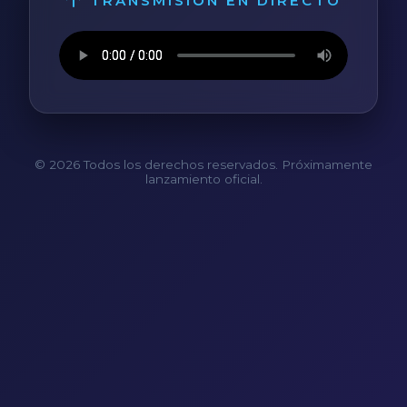
TRANSMISIÓN EN DIRECTO
© 2026 Todos los derechos reservados. Próximamente
lanzamiento oficial.