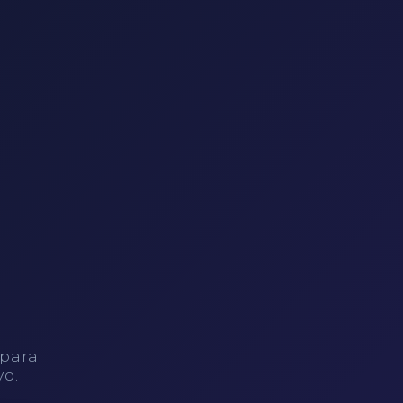
 para
vo.