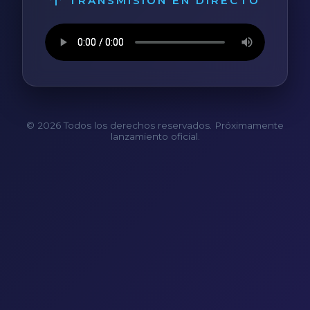
TRANSMISIÓN EN DIRECTO
© 2026 Todos los derechos reservados. Próximamente
lanzamiento oficial.