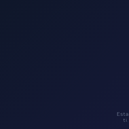
Esta
ti