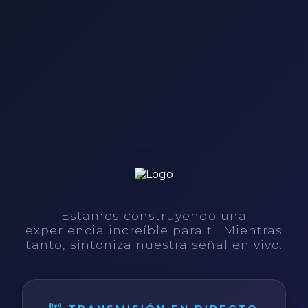
Estamos construyendo una
experiencia increíble para ti. Mientras
tanto, sintoniza nuestra señal en vivo.