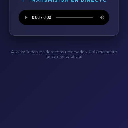
TRANSMISIÓN EN DIRECTO
© 2026 Todos los derechos reservados. Próximamente
lanzamiento oficial.