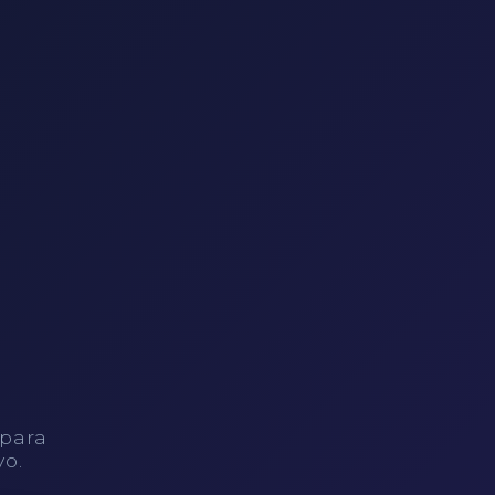
 para
vo.