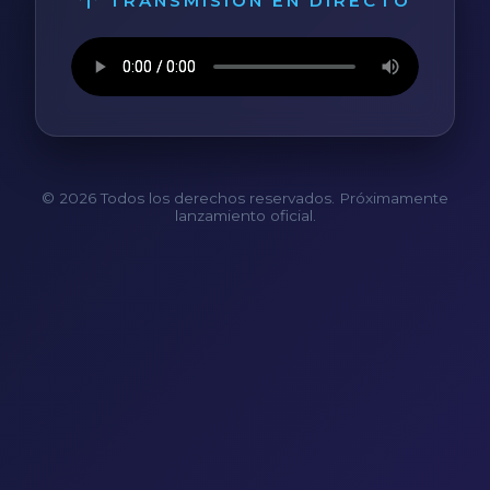
TRANSMISIÓN EN DIRECTO
© 2026 Todos los derechos reservados. Próximamente
lanzamiento oficial.