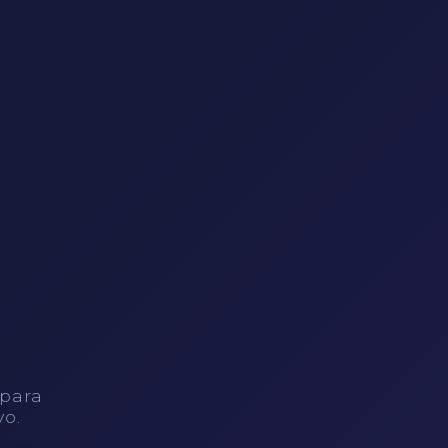
 para
vo.