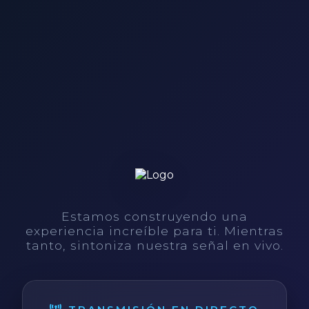
Estamos construyendo una
experiencia increíble para ti. Mientras
tanto, sintoniza nuestra señal en vivo.