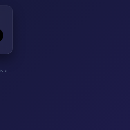
cial.