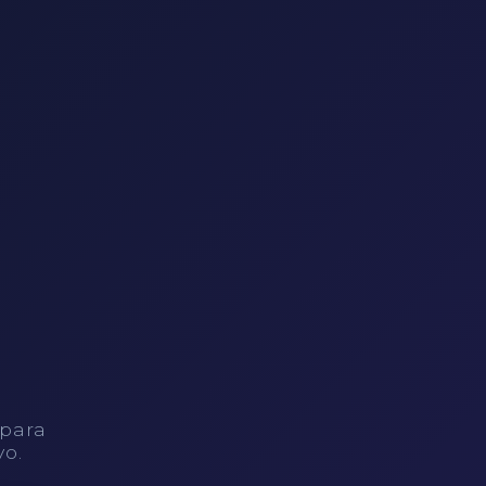
 para
vo.