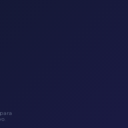
 para
vo.