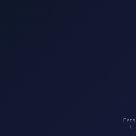
Esta
ti