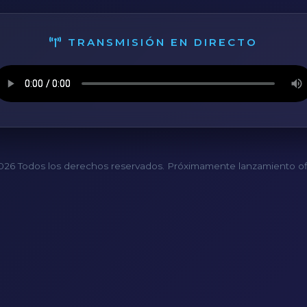
TRANSMISIÓN EN DIRECTO
26 Todos los derechos reservados. Próximamente lanzamiento ofi