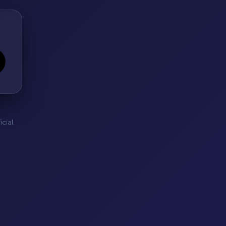
cial.