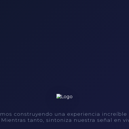
mos construyendo una experiencia increíble
. Mientras tanto, sintoniza nuestra señal en vi