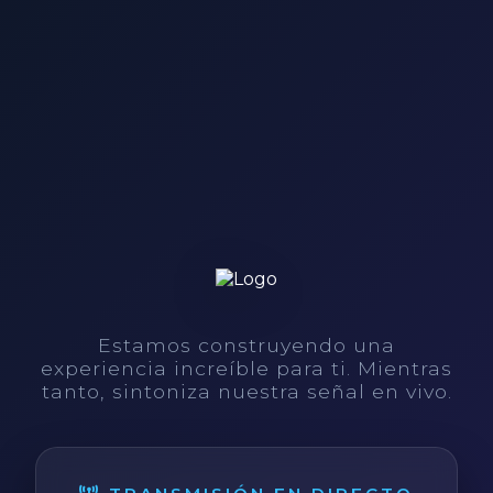
Estamos construyendo una
experiencia increíble para ti. Mientras
tanto, sintoniza nuestra señal en vivo.