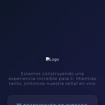
Estamos construyendo una
experiencia increíble para ti. Mientras
tanto, sintoniza nuestra señal en vivo.