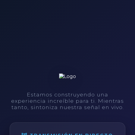
Estamos construyendo una
experiencia increíble para ti. Mientras
tanto, sintoniza nuestra señal en vivo.