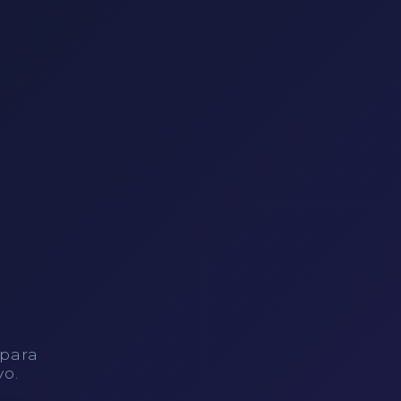
 para
vo.