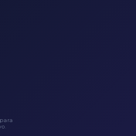
 para
vo.