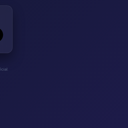
cial.