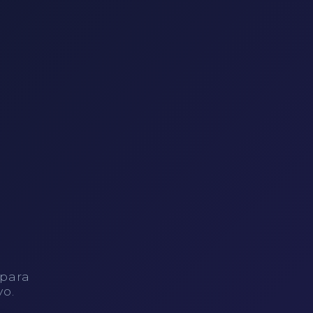
 para
vo.