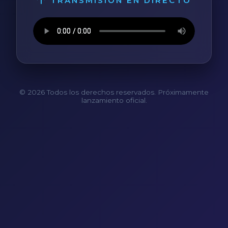
TRANSMISIÓN EN DIRECTO
© 2026 Todos los derechos reservados. Próximamente
lanzamiento oficial.