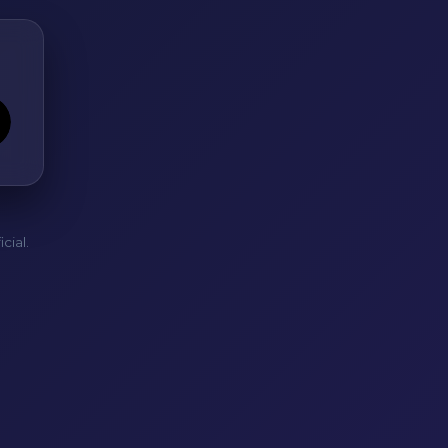
cial.