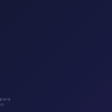
 para
vo.