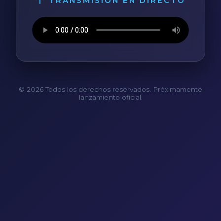
TRANSMISIÓN EN DIRECTO
© 2026 Todos los derechos reservados. Próximamente
lanzamiento oficial.