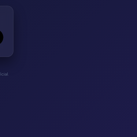
cial.