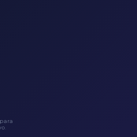
 para
vo.