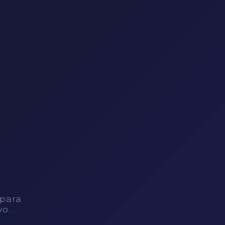
 para
vo.