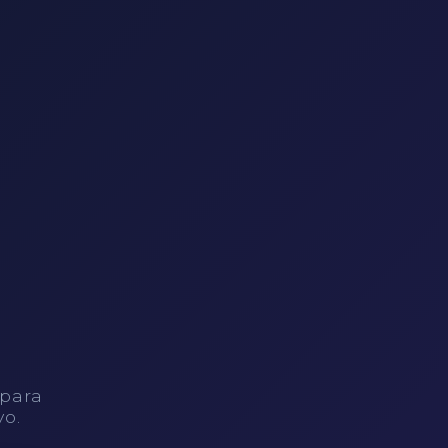
 para
vo.