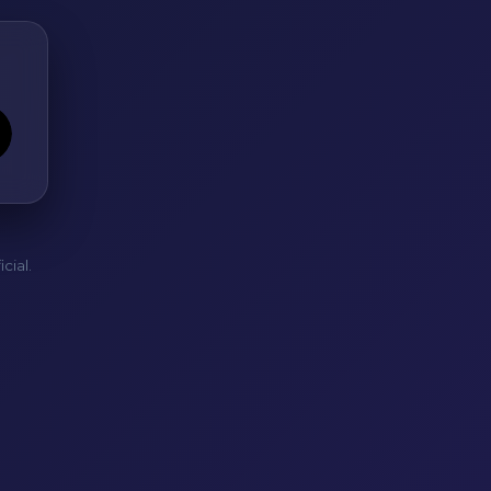
cial.