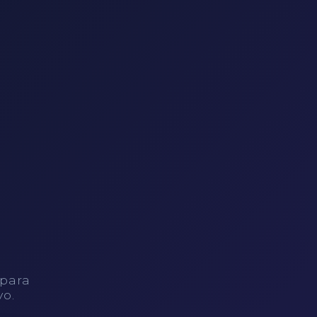
 para
vo.