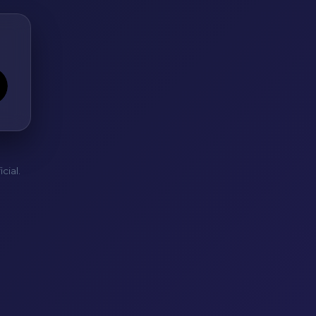
cial.