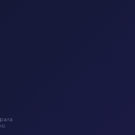
 para
vo.