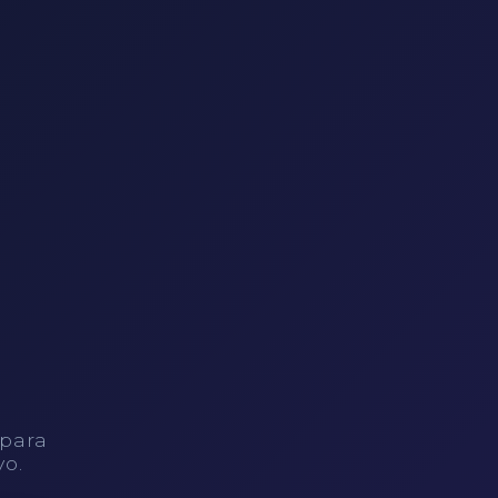
 para
vo.