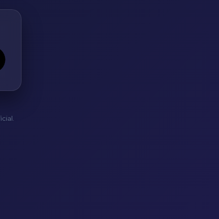
cial.