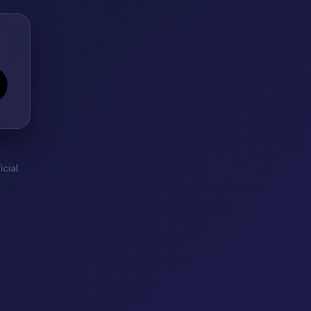
cial.