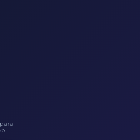
 para
vo.