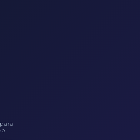
 para
vo.