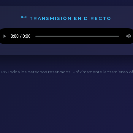
TRANSMISIÓN EN DIRECTO
26 Todos los derechos reservados. Próximamente lanzamiento ofi