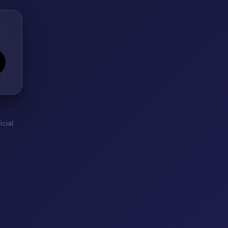
cial.