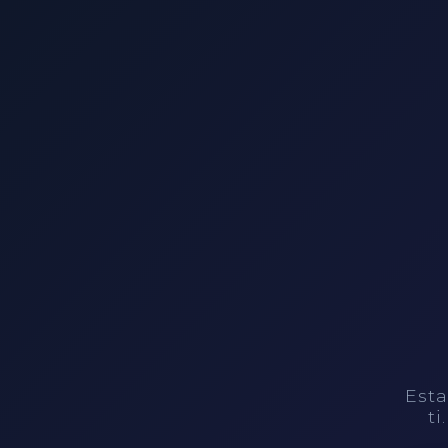
Esta
ti