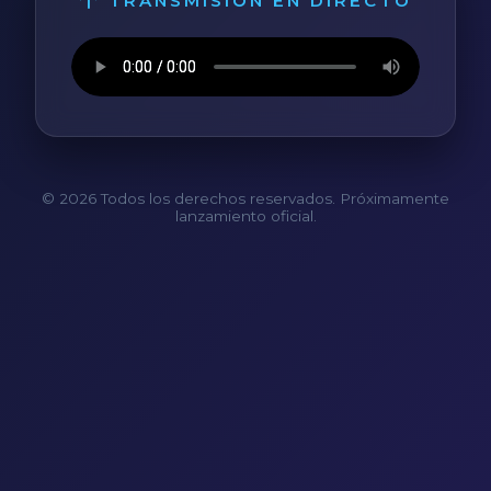
TRANSMISIÓN EN DIRECTO
© 2026 Todos los derechos reservados. Próximamente
lanzamiento oficial.