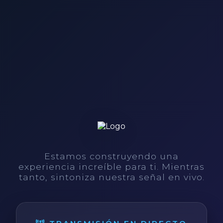
Estamos construyendo una
experiencia increíble para ti. Mientras
tanto, sintoniza nuestra señal en vivo.