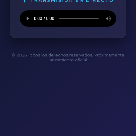
TRANSMISIÓN EN DIRECTO
© 2026 Todos los derechos reservados. Próximamente
lanzamiento oficial.