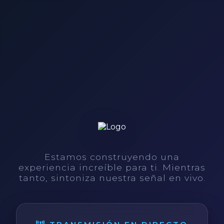
Estamos construyendo una
experiencia increíble para ti. Mientras
tanto, sintoniza nuestra señal en vivo.