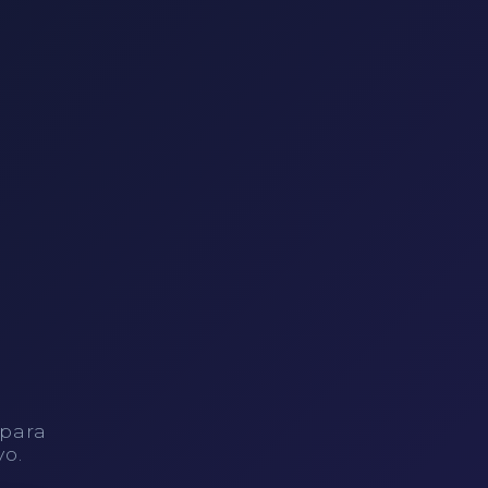
 para
vo.