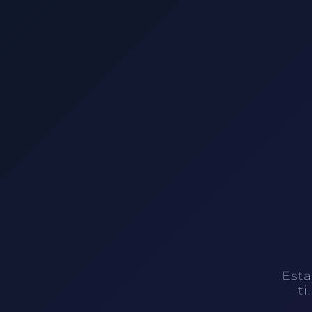
Esta
ti