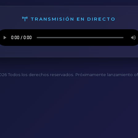
TRANSMISIÓN EN DIRECTO
26 Todos los derechos reservados. Próximamente lanzamiento ofi