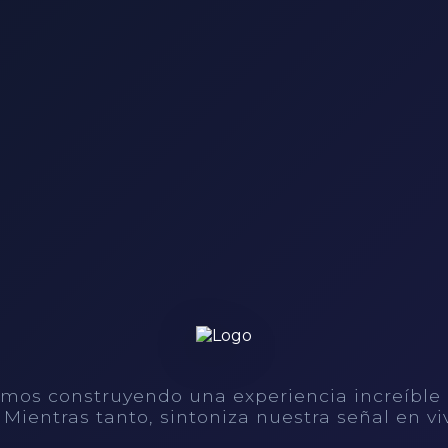
mos construyendo una experiencia increíble
. Mientras tanto, sintoniza nuestra señal en vi