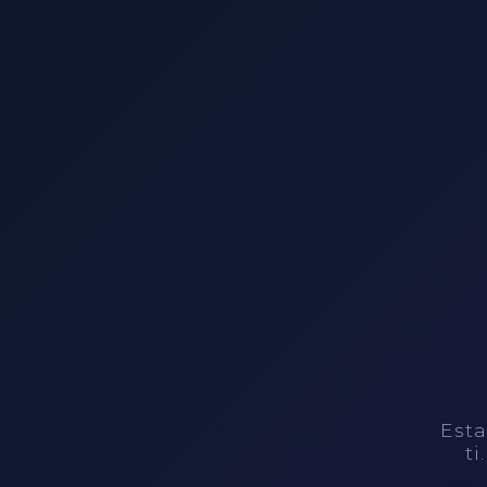
Esta
ti