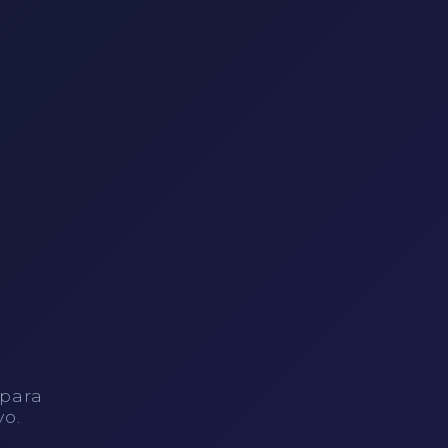
 para
vo.