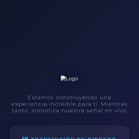
Estamos construyendo una
experiencia increíble para ti. Mientras
tanto, sintoniza nuestra señal en vivo.