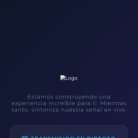
Estamos construyendo una
experiencia increíble para ti. Mientras
tanto, sintoniza nuestra señal en vivo.