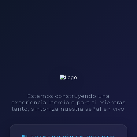
Estamos construyendo una
experiencia increíble para ti. Mientras
tanto, sintoniza nuestra señal en vivo.