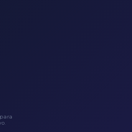
 para
vo.