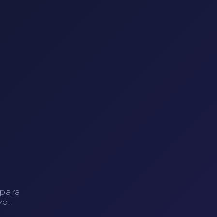
 para
vo.