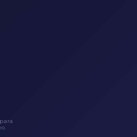
 para
vo.