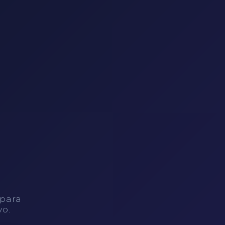
 para
vo.