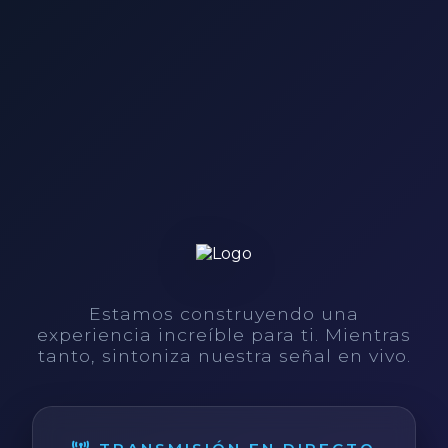
Estamos construyendo una
experiencia increíble para ti. Mientras
tanto, sintoniza nuestra señal en vivo.