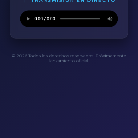
TRANSMISIÓN EN DIRECTO
© 2026 Todos los derechos reservados. Próximamente
lanzamiento oficial.