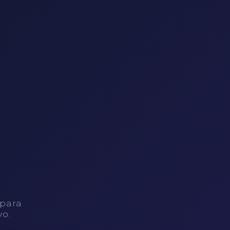
 para
vo.