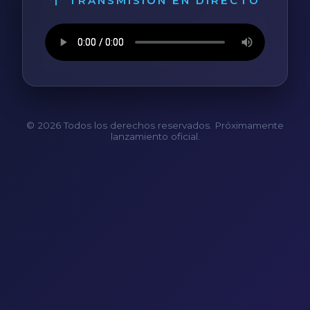
TRANSMISIÓN EN DIRECTO
© 2026 Todos los derechos reservados. Próximamente
lanzamiento oficial.