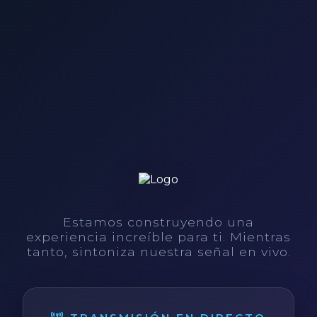
Estamos construyendo una
experiencia increíble para ti. Mientras
tanto, sintoniza nuestra señal en vivo.