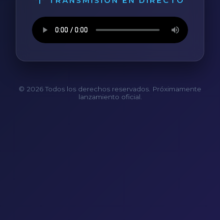
TRANSMISIÓN EN DIRECTO
© 2026 Todos los derechos reservados. Próximamente
lanzamiento oficial.